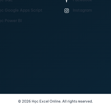
ọc Google Apps Script
Instagram
ọc Power BI
©
2026
Học Excel Online. All rights reserved.