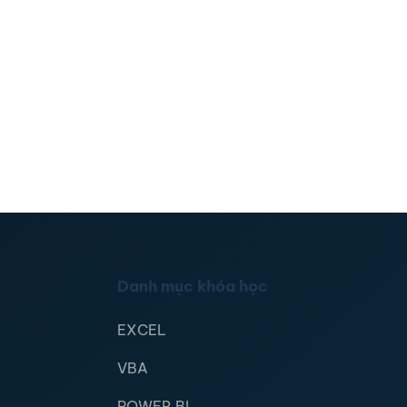
Danh mục khóa học
EXCEL
VBA
POWER BI