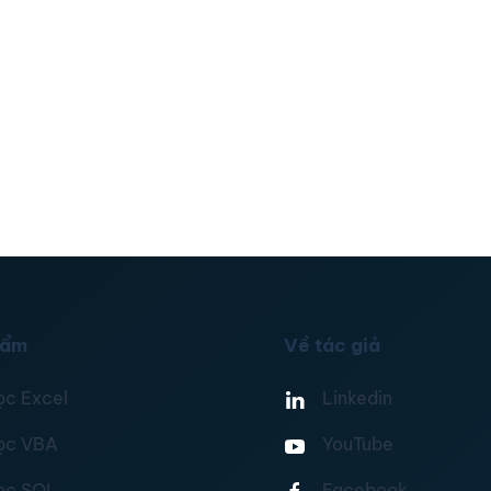
hẩm
Về tác giả
ọc Excel
Linkedin
ọc VBA
YouTube
ọc SQL
Facebook