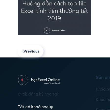
Previous
Sản p
Khóa h
Click đăng ký học tại:
Khóa h
Tất cả khoá học
📖
Khóa h