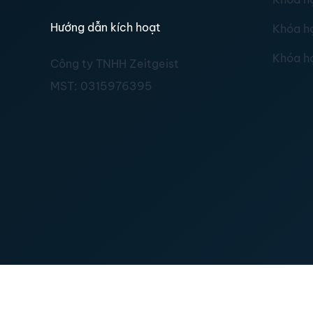
Hướng dẫn kích hoạt
Khóa h
Khóa h
Công ty TNHH Zeitgeist
MST:
0315976395