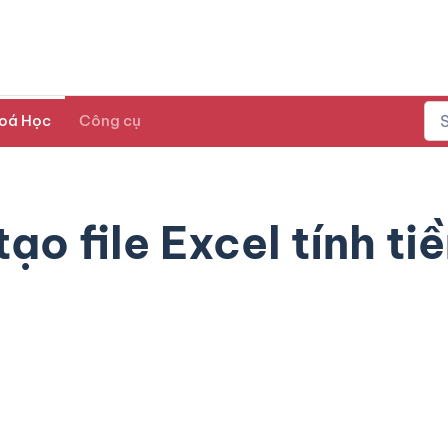
oá Học
Công cụ
o file Excel tính ti