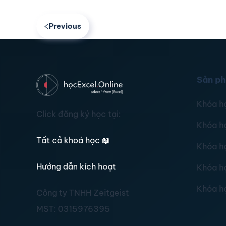
Previous
Sản p
Khóa h
Click đăng ký học tại:
Khóa h
Tất cả khoá học
📖
Khóa h
Hướng dẫn kích hoạt
Khóa h
Khóa h
Công ty TNHH Zeitgeist
MST:
0315976395