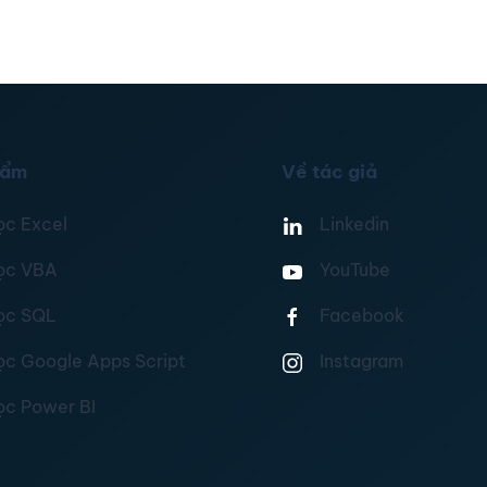
hẩm
Về tác giả
ọc Excel
Linkedin
ọc VBA
YouTube
ọc SQL
Facebook
ọc Google Apps Script
Instagram
ọc Power BI