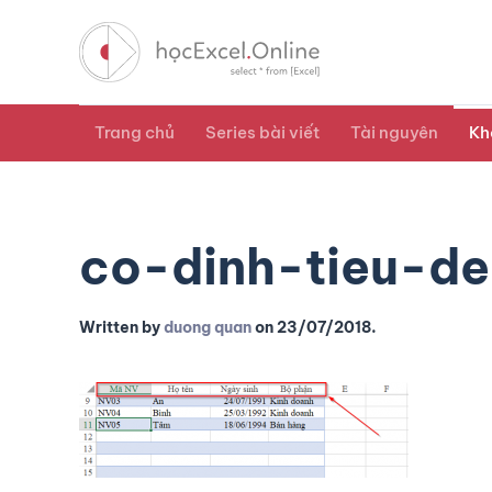
Trang chủ
Series bài viết
Tài nguyên
Kh
co-dinh-tieu-de
Written by
duong quan
on
23/07/2018
.