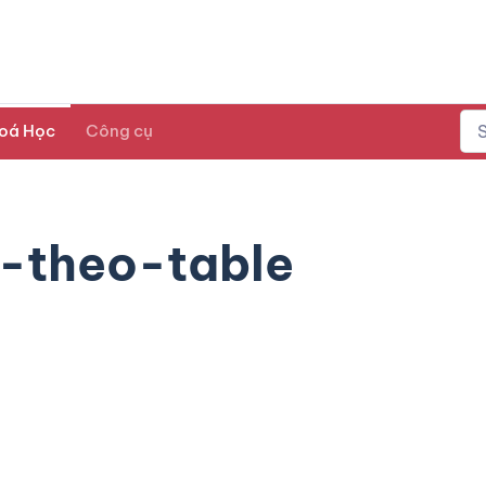
oá Học
Công cụ
-theo-table