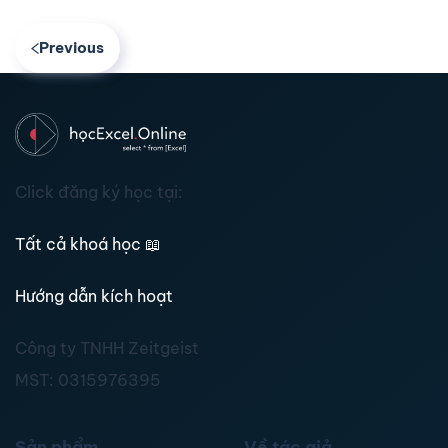
Previous
Click đăng ký học tại:
Tất cả khoá học
📖
Hướng dẫn kích hoạt
Công ty TNHH Zeitgeist
MST:
0315976395
Sản phẩm
Về tác giả