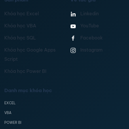
Khóa học Excel
Linkedin
Khóa học VBA
YouTube
Khóa học SQL
Facebook
Khóa học Google Apps
Instagram
Script
Khóa học Power BI
Danh mục khóa học
EXCEL
VBA
POWER BI