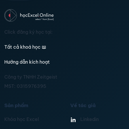
Click đăng ký học tại:
Tất cả khoá học
📖
Hướng dẫn kích hoạt
Công ty TNHH Zeitgeist
MST:
0315976395
Sản phẩm
Về tác giả
Khóa học Excel
Linkedin