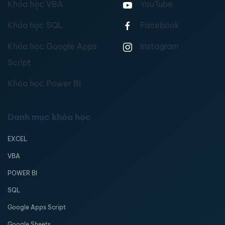
Khóa học VBA
YouTube
Khóa học SQL
Facebook
Khóa học Google Apps
Instagram
Script
Khóa học Power BI
Danh mục khóa học
EXCEL
VBA
POWER BI
SQL
Google Apps Script
Google Sheets