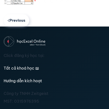
Previous
Click đăng ký học tại:
Tất cả khoá học
📖
Hướng dẫn kích hoạt
Công ty TNHH Zeitgeist
MST:
0315976395