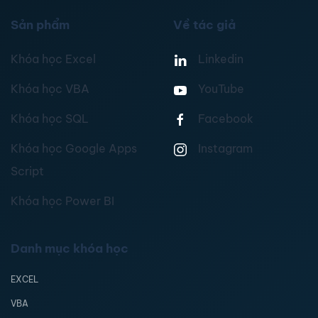
Sản phẩm
Về tác giả
Khóa học Excel
Linkedin
Khóa học VBA
YouTube
Khóa học SQL
Facebook
Khóa học Google Apps
Instagram
Script
Khóa học Power BI
Danh mục khóa học
EXCEL
VBA