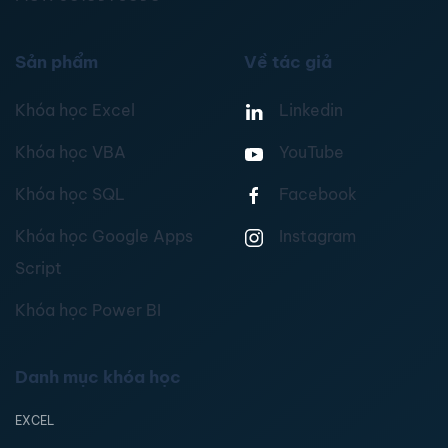
Sản phẩm
Về tác giả
Khóa học Excel
Linkedin
Khóa học VBA
YouTube
Khóa học SQL
Facebook
Khóa học Google Apps
Instagram
Script
Khóa học Power BI
Danh mục khóa học
EXCEL