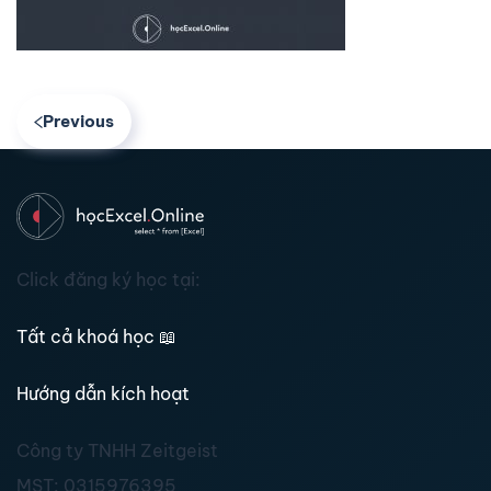
Previous
Click đăng ký học tại:
Tất cả khoá học
📖
Hướng dẫn kích hoạt
Công ty TNHH Zeitgeist
MST:
0315976395