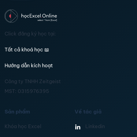
Click đăng ký học tại:
Tất cả khoá học
📖
Hướng dẫn kích hoạt
Công ty TNHH Zeitgeist
MST:
0315976395
Sản phẩm
Về tác giả
Khóa học Excel
Linkedin