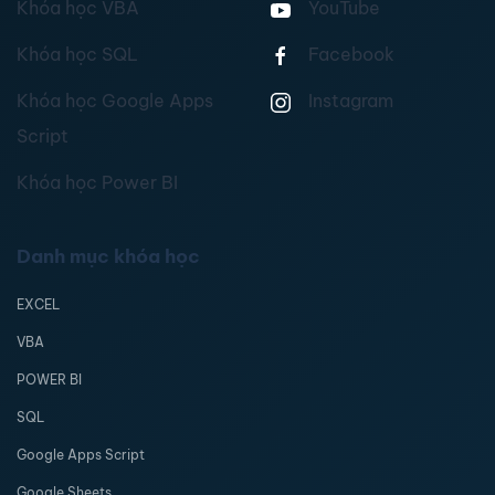
Khóa học VBA
YouTube
Khóa học SQL
Facebook
Khóa học Google Apps
Instagram
Script
Khóa học Power BI
Danh mục khóa học
EXCEL
VBA
POWER BI
SQL
Google Apps Script
Google Sheets