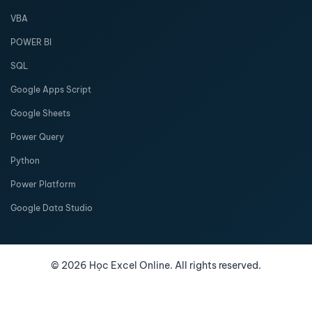
VBA
POWER BI
SQL
Google Apps Script
Google Sheets
Power Query
Python
Power Platform
Google Data Studio
©
2026
Học Excel Online. All rights reserved.