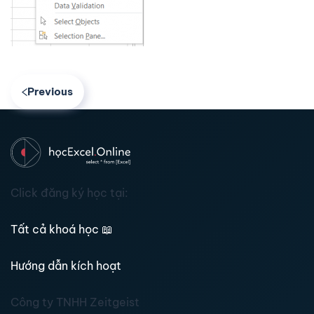
Previous
Click đăng ký học tại:
Tất cả khoá học
📖
Hướng dẫn kích hoạt
Công ty TNHH Zeitgeist