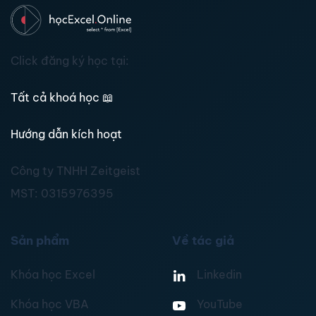
Click đăng ký học tại:
Tất cả khoá học
📖
Hướng dẫn kích hoạt
Công ty TNHH Zeitgeist
MST:
0315976395
Sản phẩm
Về tác giả
Khóa học Excel
Linkedin
Khóa học VBA
YouTube