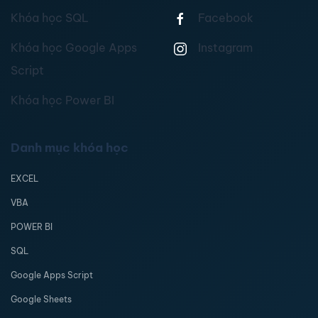
Khóa học SQL
Facebook
Khóa học Google Apps
Instagram
Script
Khóa học Power BI
Danh mục khóa học
EXCEL
VBA
POWER BI
SQL
Google Apps Script
Google Sheets