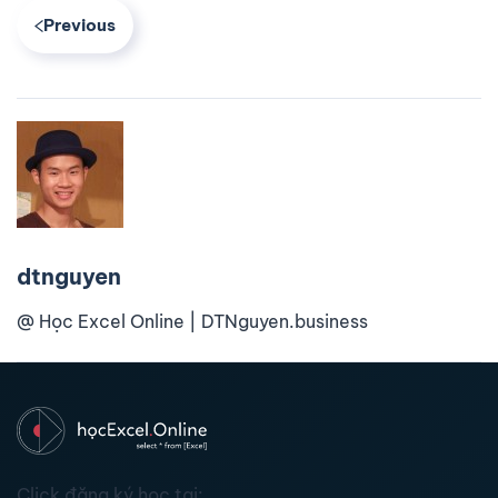
Previous
dtnguyen
@ Học Excel Online | DTNguyen.business
Click đăng ký học tại: