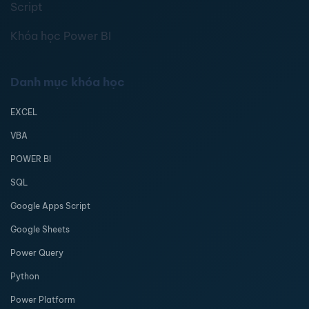
Script
Khóa học Power BI
Danh mục khóa học
EXCEL
VBA
POWER BI
SQL
Google Apps Script
Google Sheets
Power Query
Python
Power Platform