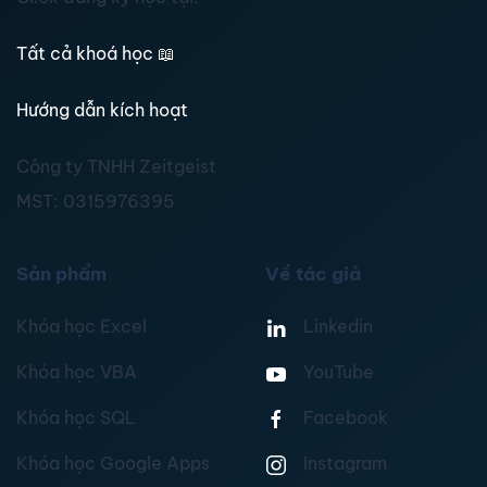
Tất cả khoá học
📖
Hướng dẫn kích hoạt
Công ty TNHH Zeitgeist
MST:
0315976395
Sản phẩm
Về tác giả
Khóa học Excel
Linkedin
Khóa học VBA
YouTube
Khóa học SQL
Facebook
Khóa học Google Apps
Instagram