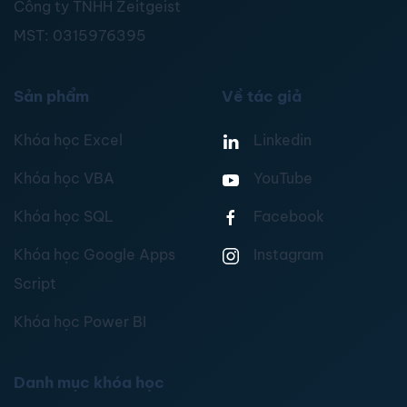
Công ty TNHH Zeitgeist
MST:
0315976395
Sản phẩm
Về tác giả
Khóa học Excel
Linkedin
Khóa học VBA
YouTube
Khóa học SQL
Facebook
Khóa học Google Apps
Instagram
Script
Khóa học Power BI
Danh mục khóa học