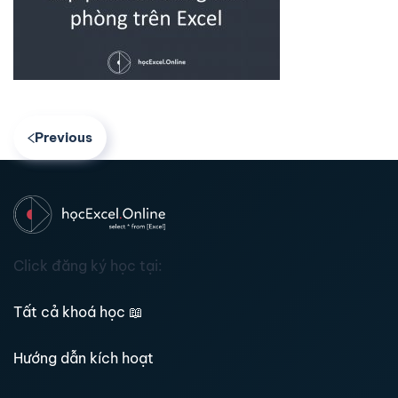
Previous
Click đăng ký học tại:
Tất cả khoá học
📖
Hướng dẫn kích hoạt