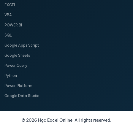
EXCEL
VBA
POWER BI
SQL
Google Apps Script
Google Sheets
Power Query
Python
Power Platform
Google Data Studio
©
2026
Học Excel Online. All rights reserved.