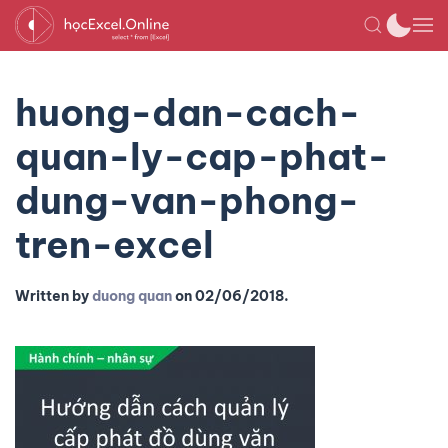
huong-dan-cach-
quan-ly-cap-phat-
dung-van-phong-
tren-excel
Written by
duong quan
on
02/06/2018
.