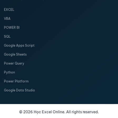
EXCEL
VBA
POWER BI
SQL
Google Apps Script
Google Sheets
Power Query
Python
Power Platform
Google Data Studio
©
2026
Học Excel Online. All rights reserved.