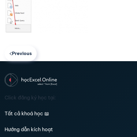
Previous
Click đăng ký học tại:
Tất cả khoá học
📖
Hướng dẫn kích hoạt