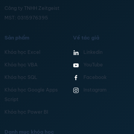
Công ty TNHH Zeitgeist
MST:
0315976395
Sản phẩm
Về tác giả
Khóa học Excel
Linkedin
Khóa học VBA
YouTube
Khóa học SQL
Facebook
Khóa học Google Apps
Instagram
Script
Khóa học Power BI
Danh mục khóa học