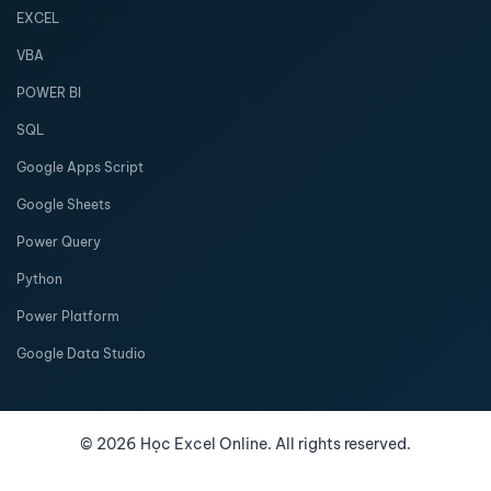
EXCEL
VBA
POWER BI
SQL
Google Apps Script
Google Sheets
Power Query
Python
Power Platform
Google Data Studio
©
2026
Học Excel Online. All rights reserved.