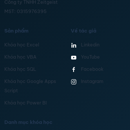
Công ty TNHH Zeitgeist
MST:
0315976395
Sản phẩm
Về tác giả
Khóa học Excel
Linkedin
Khóa học VBA
YouTube
Khóa học SQL
Facebook
Khóa học Google Apps
Instagram
Script
Khóa học Power BI
Danh mục khóa học