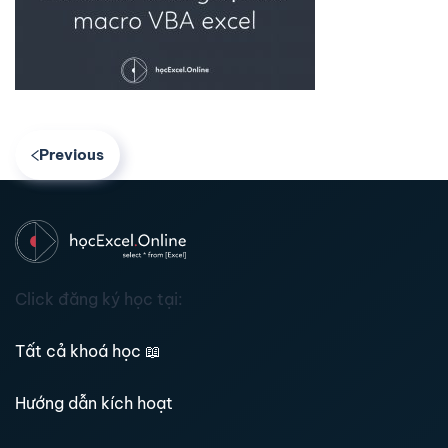
Previous
Click đăng ký học tại:
Tất cả khoá học
📖
Hướng dẫn kích hoạt