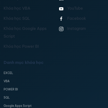
Khóa học VBA
YouTube
Khóa học SQL
Facebook
Khóa học Google Apps
Instagram
Script
Khóa học Power BI
Danh mục khóa học
EXCEL
VBA
POWER BI
SQL
Google Apps Script