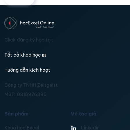
Click đăng ký học tại:
Tất cả khoá học
📖
Hướng dẫn kích hoạt
Công ty TNHH Zeitgeist
MST:
0315976395
Sản phẩm
Về tác giả
Khóa học Excel
Linkedin