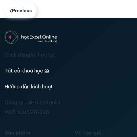
Previous
Click đăng ký học tại:
Tất cả khoá học
📖
Hướng dẫn kích hoạt
Công ty TNHH Zeitgeist
MST:
0315976395
Sản phẩm
Về tác giả