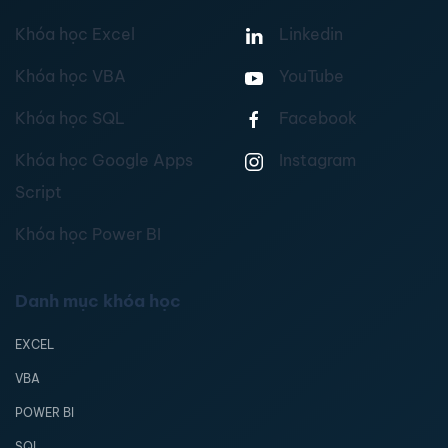
Khóa học Excel
Linkedin
Khóa học VBA
YouTube
Khóa học SQL
Facebook
Khóa học Google Apps
Instagram
Script
Khóa học Power BI
Danh mục khóa học
EXCEL
VBA
POWER BI
SQL