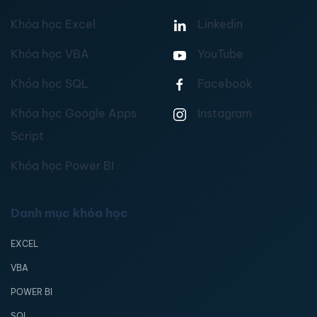
Khóa học Excel
Linkedin
Khóa học VBA
YouTube
Khóa học SQL
Facebook
Khóa học Google Apps
Instagram
Script
Khóa học Power BI
Danh mục khóa học
EXCEL
VBA
POWER BI
SQL