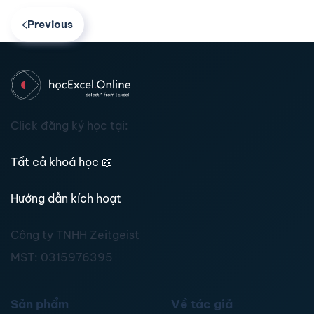
Previous
Click đăng ký học tại:
Tất cả khoá học
📖
Hướng dẫn kích hoạt
Công ty TNHH Zeitgeist
MST:
0315976395
Sản phẩm
Về tác giả