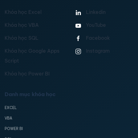
Khóa học Excel
Linkedin
Khóa học VBA
YouTube
Khóa học SQL
Facebook
Khóa học Google Apps
Instagram
Script
Khóa học Power BI
Danh mục khóa học
EXCEL
VBA
POWER BI