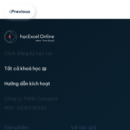
Previous
Click đăng ký học tại:
Tất cả khoá học
📖
Hướng dẫn kích hoạt
Công ty TNHH Zeitgeist
MST:
0315976395
Sản phẩm
Về tác giả