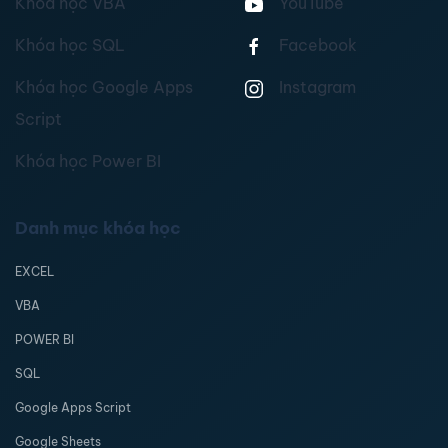
Khóa học VBA
YouTube
Khóa học SQL
Facebook
Khóa học Google Apps
Instagram
Script
Khóa học Power BI
Danh mục khóa học
EXCEL
VBA
POWER BI
SQL
Google Apps Script
Google Sheets