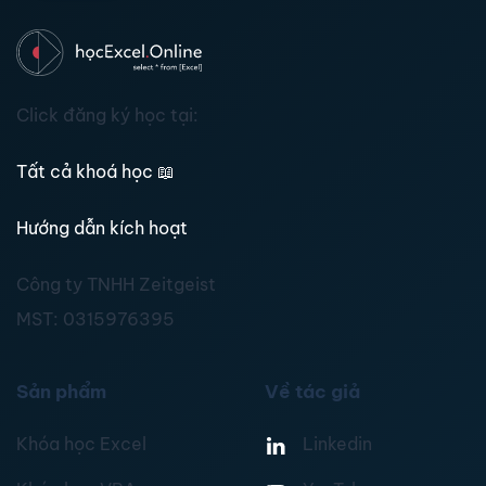
Click đăng ký học tại:
Tất cả khoá học
📖
Hướng dẫn kích hoạt
Công ty TNHH Zeitgeist
MST:
0315976395
Sản phẩm
Về tác giả
Khóa học Excel
Linkedin