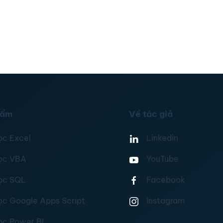
hẩm
Về tác giả
ọc Excel
Linkedin
ọc VBA
YouTube
ọc SQL
Facebook
ọc Google Apps Script
Instagram
ọc Power BI