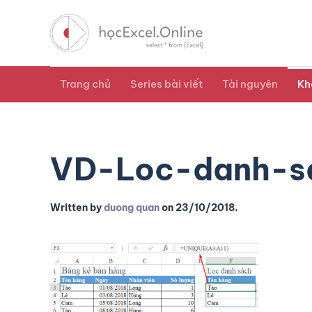
Trang chủ
Series bài viết
Tài nguyên
Kh
VD-Loc-danh-sa
Written by
duong quan
on
23/10/2018
.