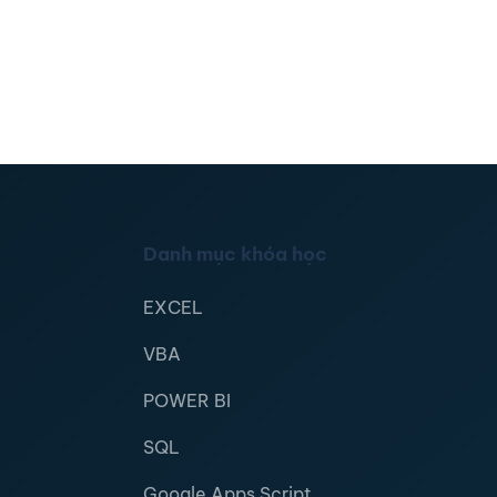
Danh mục khóa học
EXCEL
VBA
POWER BI
SQL
Google Apps Script