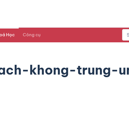
oá Học
Công cụ
ch-khong-trung-u