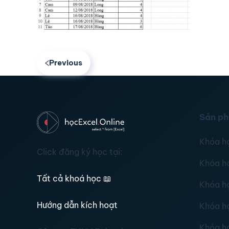
Previous
Sản p
Khóa h
Click đăng ký học tại:
Khóa h
Tất cả khoá học
📖
Khóa h
Hướng dẫn kích hoạt
Khóa h
Khóa h