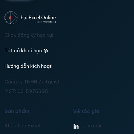
Click đăng ký học tại:
Tất cả khoá học
📖
Hướng dẫn kích hoạt
Công ty TNHH Zeitgeist
MST:
0315976395
Sản phẩm
Về tác giả
Khóa học Excel
Linkedin