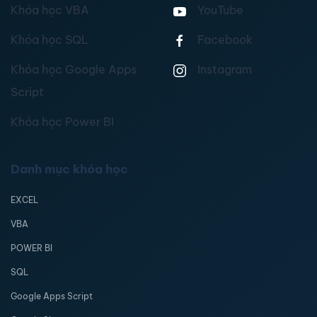
Khóa học VBA
YouTube
Khóa học SQL
Facebook
Khóa học Google Apps
Instagram
Script
Khóa học Power BI
Danh mục khóa học
EXCEL
VBA
POWER BI
SQL
Google Apps Script