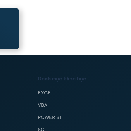
Danh mục khóa học
EXCEL
VBA
POWER BI
SQL