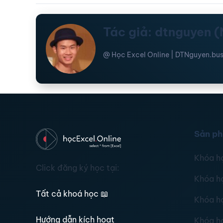
Tác giả: dtnguyen 
@ Học Excel Online | DTNguyen.bus
Sản p
Khóa h
Click đăng ký học tại:
Khóa h
Tất cả khoá học
📖
Khóa h
Hướng dẫn kích hoạt
Khóa h