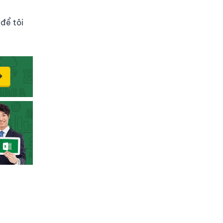
để tôi