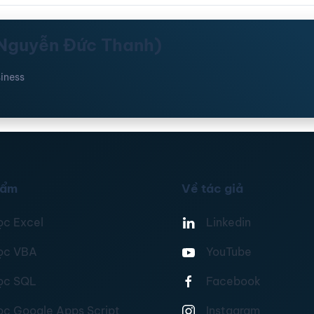
(Nguyễn Đức Thanh)
iness
hẩm
Về tác giả
ọc Excel
Linkedin
ọc VBA
YouTube
ọc SQL
Facebook
ọc Google Apps Script
Instagram