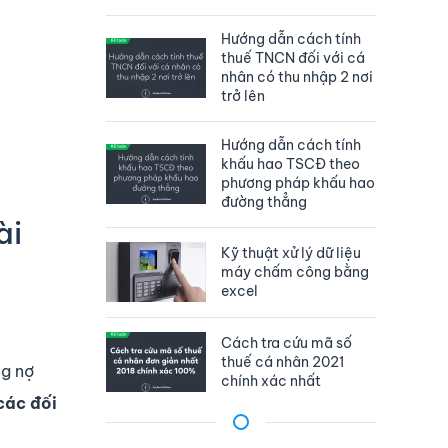
Hướng dẫn cách tính
thuế TNCN đối với cá
nhân có thu nhập 2 nơi
trở lên
Hướng dẫn cách tính
khấu hao TSCĐ theo
phương pháp khấu hao
đường thẳng
ài
Kỹ thuật xử lý dữ liệu
máy chấm công bằng
excel
Cách tra cứu mã số
thuế cá nhân 2021
ng nợ
chính xác nhất
các đối