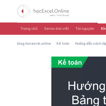
Trang chủ
Series bài viết
Tài nguyên
Kh
blog.hocexcel.online
Kế toán
Hướng dẫn cách lập