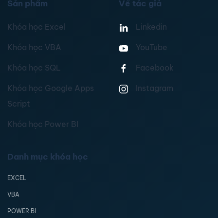
Sản phẩm
Về tác giả
Khóa học Excel
Linkedin
Khóa học VBA
YouTube
Khóa học SQL
Facebook
Khóa học Google Apps
Instagram
Script
Khóa học Power BI
Danh mục khóa học
EXCEL
VBA
POWER BI