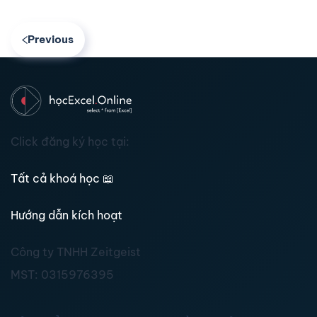
Previous
Click đăng ký học tại:
Tất cả khoá học
📖
Hướng dẫn kích hoạt
Công ty TNHH Zeitgeist
MST:
0315976395