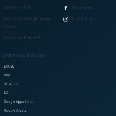
Khóa học SQL
Facebook
Khóa học Google Apps
Instagram
Script
Khóa học Power BI
Danh mục khóa học
EXCEL
VBA
POWER BI
SQL
Google Apps Script
Google Sheets