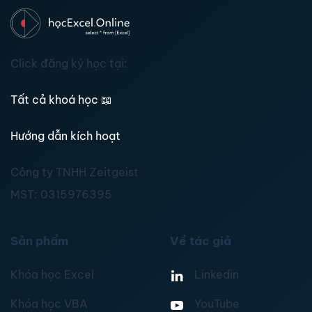
Click đăng ký học tại:
Tất cả khoá học
📖
Hướng dẫn kích hoạt
Công ty TNHH Zeitgeist
MST:
0315976395
Sản phẩm
Về tác giả
Khóa học Excel
Linkedin
Khóa học VBA
YouTube