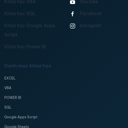
Khóa học VBA
YouTube
Khóa học SQL
Facebook
Khóa học Google Apps
Instagram
Script
Khóa học Power BI
Danh mục khóa học
EXCEL
VBA
POWER BI
SQL
Google Apps Script
Google Sheets