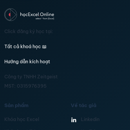
Click đăng ký học tại:
Tất cả khoá học
📖
Hướng dẫn kích hoạt
Công ty TNHH Zeitgeist
MST:
0315976395
Sản phẩm
Về tác giả
Khóa học Excel
Linkedin