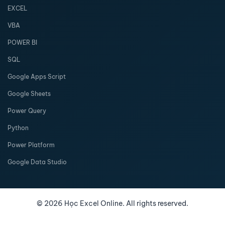
EXCEL
VBA
POWER BI
SQL
Google Apps Script
Google Sheets
Power Query
Python
Power Platform
Google Data Studio
©
2026
Học Excel Online. All rights reserved.