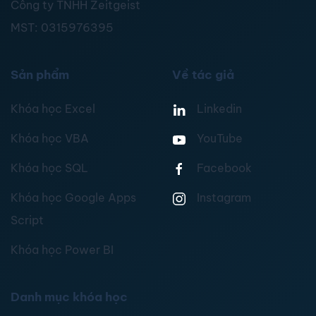
Công ty TNHH Zeitgeist
MST:
0315976395
Sản phẩm
Về tác giả
Khóa học Excel
Linkedin
Khóa học VBA
YouTube
Khóa học SQL
Facebook
Khóa học Google Apps
Instagram
Script
Khóa học Power BI
Danh mục khóa học