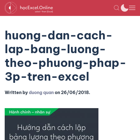
huong-dan-cach-
lap-bang-luong-
theo-phuong-phap-
3p-tren-excel
Written by
duong quan
on
26/06/2018
.