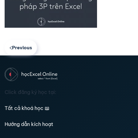
Previous
Click đăng ký học tại:
Tất cả khoá học
📖
Hướng dẫn kích hoạt