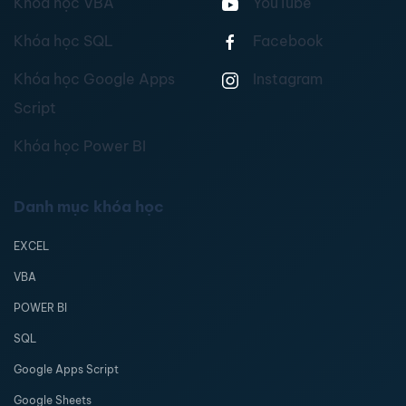
Khóa học VBA
YouTube
Khóa học SQL
Facebook
Khóa học Google Apps
Instagram
Script
Khóa học Power BI
Danh mục khóa học
EXCEL
VBA
POWER BI
SQL
Google Apps Script
Google Sheets