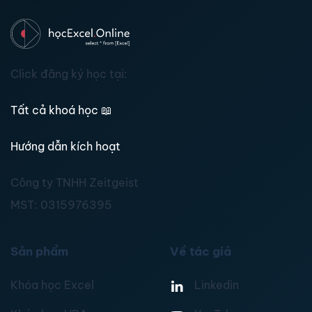
Click đăng ký học tại:
Tất cả khoá học
📖
Hướng dẫn kích hoạt
Công ty TNHH Zeitgeist
MST:
0315976395
Sản phẩm
Về tác giả
Khóa học Excel
Linkedin