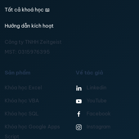
Tất cả khoá học
📖
Hướng dẫn kích hoạt
Công ty TNHH Zeitgeist
MST:
0315976395
Sản phẩm
Về tác giả
Khóa học Excel
Linkedin
Khóa học VBA
YouTube
Khóa học SQL
Facebook
Khóa học Google Apps
Instagram
Script