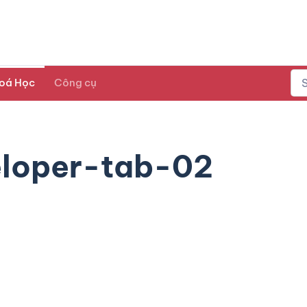
oá Học
Công cụ
loper-tab-02