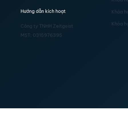
Hướng dẫn kích hoạt
Khóa h
Khóa h
Công ty TNHH Zeitgeist
MST:
0315976395