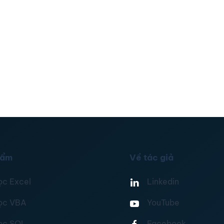
hẩm
Về tác giả
ọc Excel
Linkedin
ọc VBA
YouTube
ọc SQL
Facebook