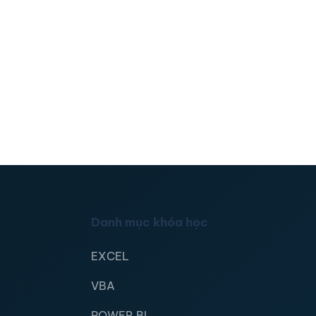
Danh mục khóa học
EXCEL
VBA
POWER BI