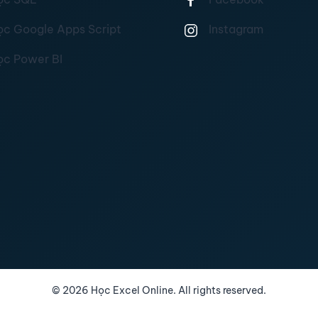
ọc Google Apps Script
Instagram
ọc Power BI
©
2026
Học Excel Online. All rights reserved.