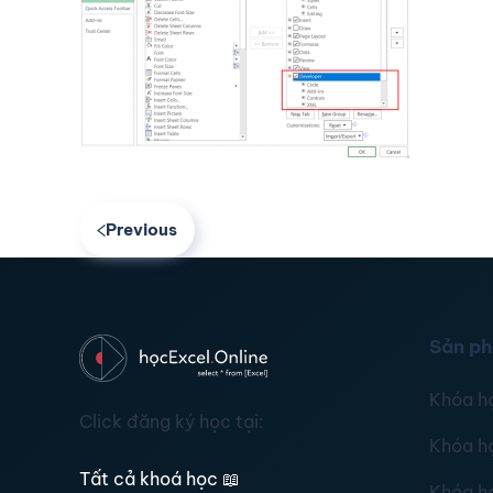
Previous
Sản p
Khóa h
Click đăng ký học tại:
Khóa h
Tất cả khoá học
📖
Khóa h