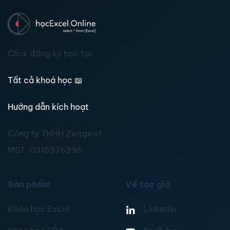
Click đăng ký học tại:
Tất cả khoá học
📖
Hướng dẫn kích hoạt
Công ty TNHH Zeitgeist
MST:
0315976395
Sản phẩm
Về tác giả
Khóa học Excel
Linkedin