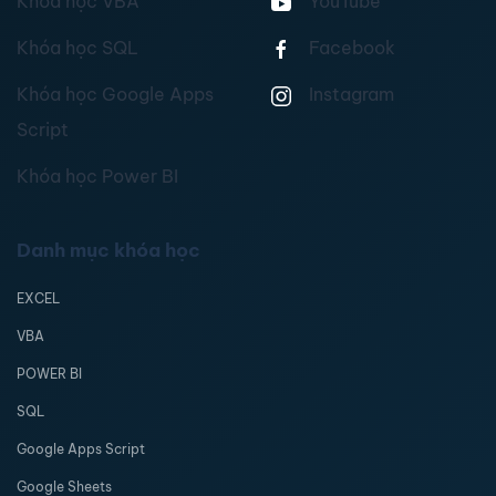
Khóa học VBA
YouTube
Khóa học SQL
Facebook
Khóa học Google Apps
Instagram
Script
Khóa học Power BI
Danh mục khóa học
EXCEL
VBA
POWER BI
SQL
Google Apps Script
Google Sheets