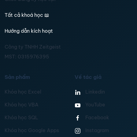
Tất cả khoá học
📖
Hướng dẫn kích hoạt
Công ty TNHH Zeitgeist
MST:
0315976395
Sản phẩm
Về tác giả
Khóa học Excel
Linkedin
Khóa học VBA
YouTube
Khóa học SQL
Facebook
Khóa học Google Apps
Instagram