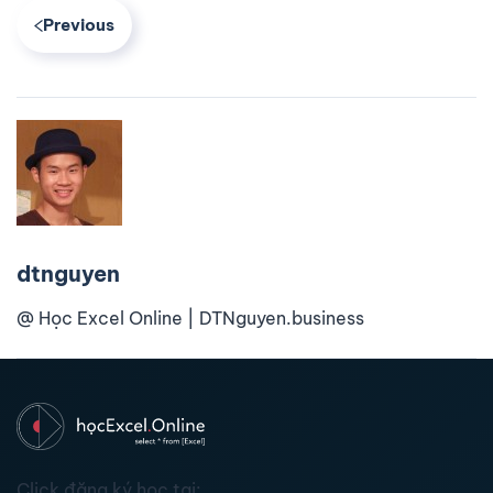
Previous
dtnguyen
@ Học Excel Online | DTNguyen.business
Click đăng ký học tại: