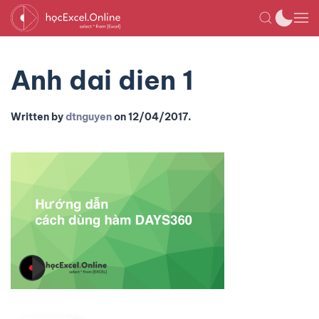
Anh dai dien 1
Written by
dtnguyen
on
12/04/2017
.