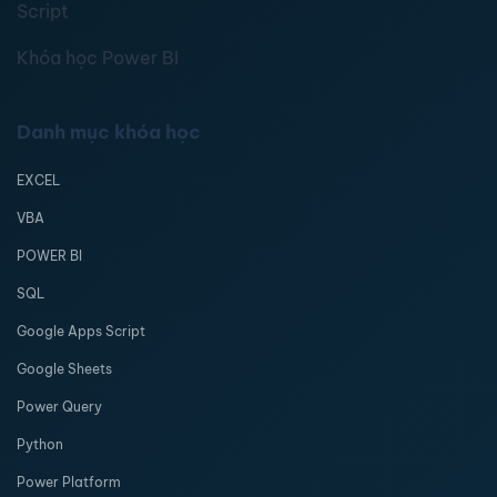
Script
Khóa học Power BI
Danh mục khóa học
EXCEL
VBA
POWER BI
SQL
Google Apps Script
Google Sheets
Power Query
Python
Power Platform