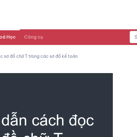
oá Học
Công cụ
 sơ đồ chữ T trong các sơ đồ kế toán