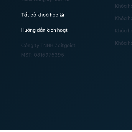
Khóa h
Tất cả khoá học
📖
Khóa h
Hướng dẫn kích hoạt
Khóa h
Khóa h
Công ty TNHH Zeitgeist
MST:
0315976395