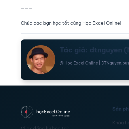
———
Chúc các bạn học tốt cùng Học Excel Online!
Tác giả: dtnguyen 
@ Học Excel Online | DTNguyen.bus
Sản p
Khóa h
Click đăng ký học tại: