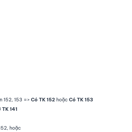
ản 152, 153 =>
Có TK 152
hoặc
Có TK 153
 TK 141
152, hoặc