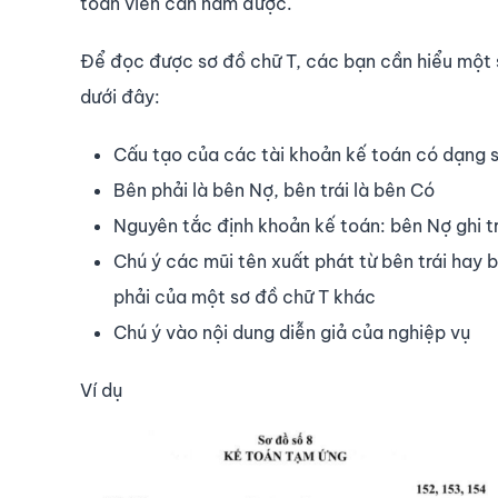
toán viên cần nắm được.
Để đọc được sơ đồ chữ T, các bạn cần hiểu một s
dưới đây:
Cấu tạo của các tài khoản kế toán có dạng 
Bên phải là bên Nợ, bên trái là bên Có
Nguyên tắc định khoản kế toán: bên Nợ ghi t
Chú ý các mũi tên xuất phát từ bên trái hay 
phải của một sơ đồ chữ T khác
Chú ý vào nội dung diễn giả của nghiệp vụ
Ví dụ