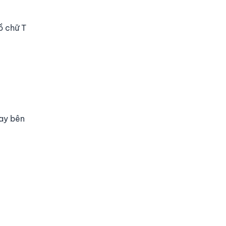
ồ chữ T
hay bên