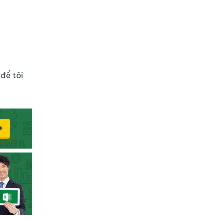
để tôi