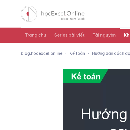
Trang chủ
Series bài viết
Tài nguyên
Kh
blog.hocexcel.online
Kế toán
Hướng dẫn cách đọc