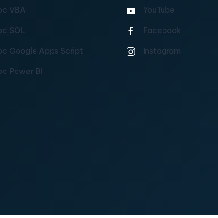
ọc VBA
YouTube
ọc SQL
Facebook
ọc Google Apps Script
Instagram
ọc Power BI