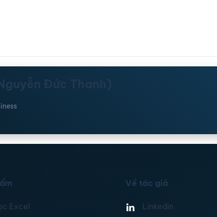
(Nguyễn Đức Thanh)
iness
hẩm
Về tác giả
ọc Excel
Linkedin