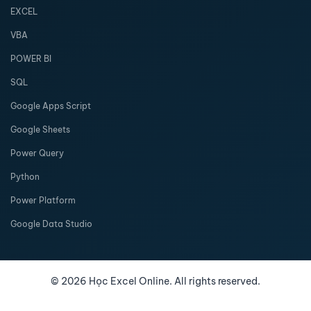
EXCEL
VBA
POWER BI
SQL
Google Apps Script
Google Sheets
Power Query
Python
Power Platform
Google Data Studio
©
2026
Học Excel Online. All rights reserved.