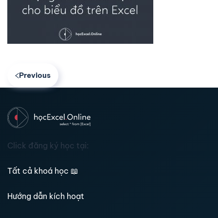
Previous
Click đăng ký học tại:
Tất cả khoá học
📖
Hướng dẫn kích hoạt