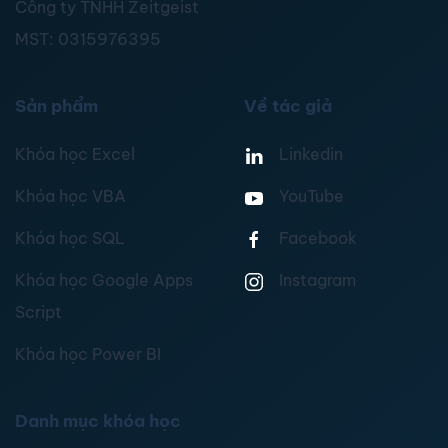
Công ty TNHH Zeitgeist
MST:
0315976395
Sản phẩm
Về tác giả
Khóa học Excel
Linkedin
Khóa học VBA
YouTube
Khóa học SQL
Facebook
Khóa học Google Apps
Instagram
Script
Khóa học Power BI
Danh mục khóa học