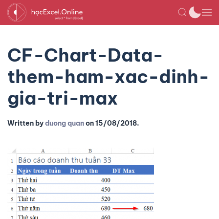
CF-Chart-Data-
them-ham-xac-dinh-
gia-tri-max
Written by
duong quan
on
15/08/2018
.