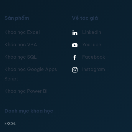
Sản phẩm
Về tác giả
Khóa học Excel
Linkedin
Khóa học VBA
YouTube
Khóa học SQL
Facebook
Khóa học Google Apps
Instagram
Script
Khóa học Power BI
Danh mục khóa học
EXCEL