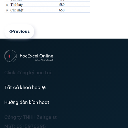
Previous
Click đăng ký học tại:
Tất cả khoá học
📖
Hướng dẫn kích hoạt
Công ty TNHH Zeitgeist
MST:
0315976395