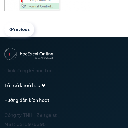
Previous
Click đăng ký học tại:
Tất cả khoá học
📖
Hướng dẫn kích hoạt
Công ty TNHH Zeitgeist
MST:
0315976395