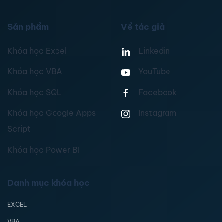
Sản phẩm
Về tác giả
Khóa học Excel
Linkedin
Khóa học VBA
YouTube
Khóa học SQL
Facebook
Khóa học Google Apps
Instagram
Script
Khóa học Power BI
Danh mục khóa học
EXCEL
VBA