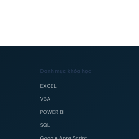
Danh mục khóa học
EXCEL
VBA
POWER BI
SQL
Google Apps Script