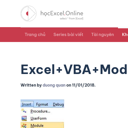
Trang chủ
Series bài viết
Tài nguyên
Kh
Excel+VBA+Mod
Written by
duong quan
on
11/01/2018
.