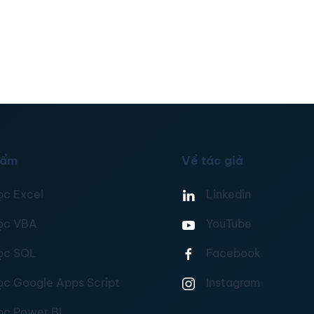
hẩm
Về tác giả
ọc Excel
Linkedin
ọc VBA
YouTube
ọc SQL
Facebook
ọc Google Apps Script
Instagram
ọc Power BI