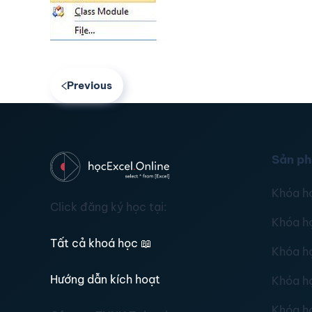
Previous
Sản p
Khóa h
Click đăng ký học tại:
Khóa h
Tất cả khoá học
📖
Khóa h
Hướng dẫn kích hoạt
Khóa h
Khóa h