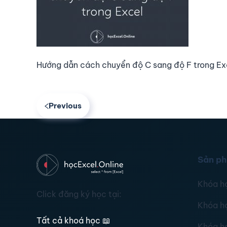
Hướng dẫn cách chuyển độ C sang độ F trong Ex
Previous
Sản p
Khóa h
Click đăng ký học tại:
Khóa h
Tất cả khoá học
📖
Khóa h