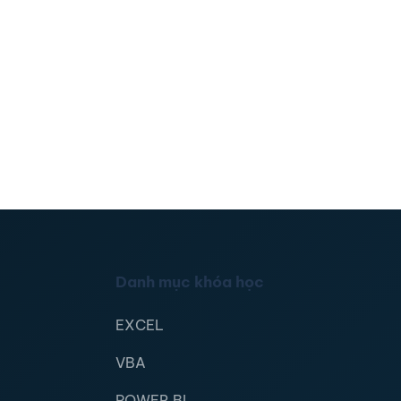
Danh mục khóa học
EXCEL
VBA
POWER BI