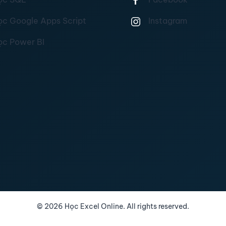
ọc Google Apps Script
Instagram
ọc Power BI
©
2026
Học Excel Online. All rights reserved.