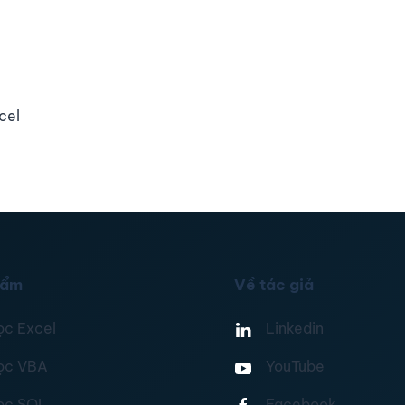
cel
hẩm
Về tác giả
ọc Excel
Linkedin
ọc VBA
YouTube
ọc SQL
Facebook