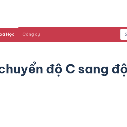
oá Học
Công cụ
huyển độ C sang độ 