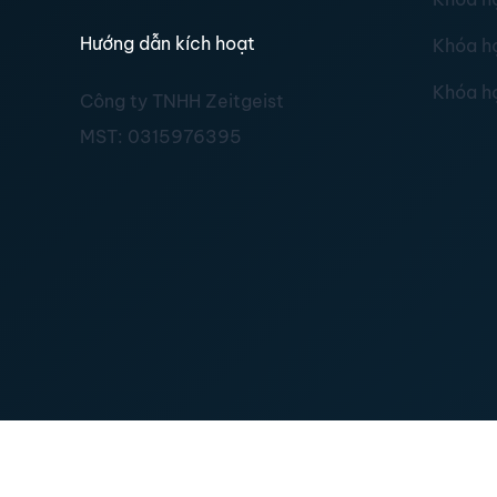
Hướng dẫn kích hoạt
Khóa h
Khóa h
Công ty TNHH Zeitgeist
MST:
0315976395