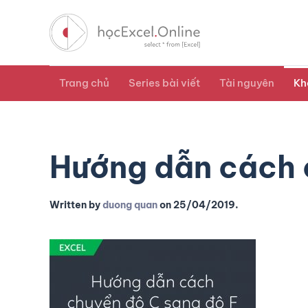
Trang chủ
Series bài viết
Tài nguyên
Kh
Hướng dẫn cách c
Written by
duong quan
on
25/04/2019
.