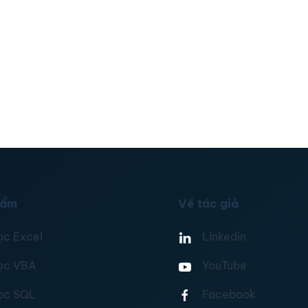
hẩm
Về tác giả
ọc Excel
Linkedin
ọc VBA
YouTube
ọc SQL
Facebook