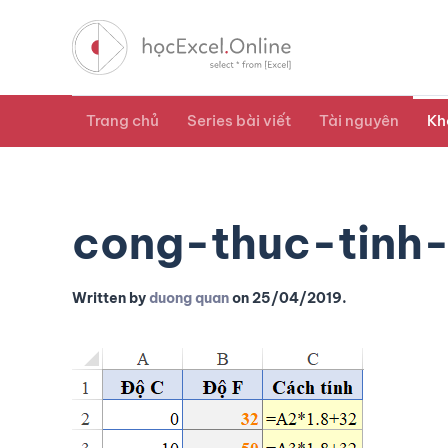
Trang chủ
Series bài viết
Tài nguyên
Kh
cong-thuc-tinh
Written by
duong quan
on
25/04/2019
.