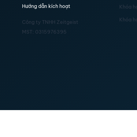
Hướng dẫn kích hoạt
Khóa h
Khóa h
Công ty TNHH Zeitgeist
MST:
0315976395