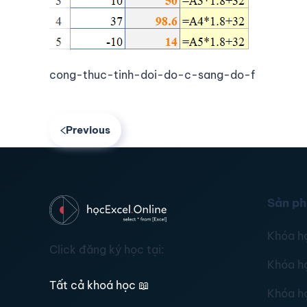
cong-thuc-tinh-doi-do-c-sang-do-f
Previous
Sản p
Khóa h
Click đăng ký học tại:
Khóa h
Tất cả khoá học
📖
Khóa h