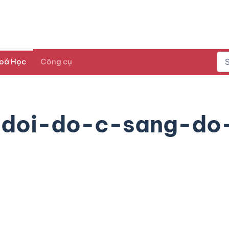
oá Học
Công cụ
-doi-do-c-sang-do