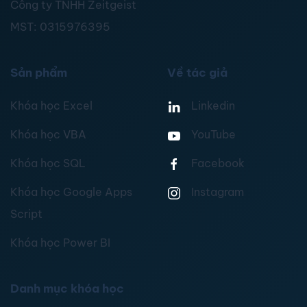
Công ty TNHH Zeitgeist
MST:
0315976395
Sản phẩm
Về tác giả
Khóa học Excel
Linkedin
Khóa học VBA
YouTube
Khóa học SQL
Facebook
Khóa học Google Apps
Instagram
Script
Khóa học Power BI
Danh mục khóa học