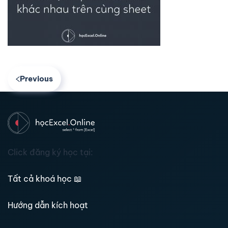
Previous
Click đăng ký học tại:
Tất cả khoá học
📖
Hướng dẫn kích hoạt