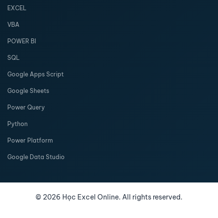
EXCEL
VBA
POWER BI
SQL
Google Apps Script
Google Sheets
Power Query
Python
Power Platform
Google Data Studio
©
2026
Học Excel Online. All rights reserved.