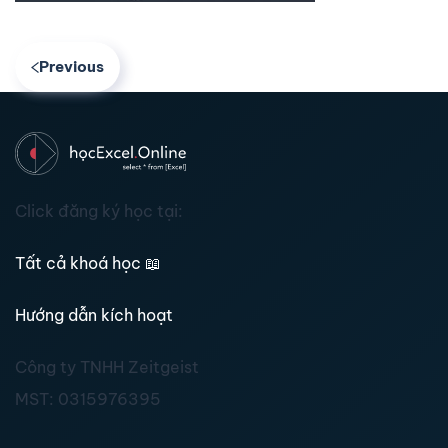
Previous
Click đăng ký học tại:
Tất cả khoá học
📖
Hướng dẫn kích hoạt
Công ty TNHH Zeitgeist
MST:
0315976395