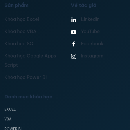
Sản phẩm
Về tác giả
Khóa học Excel
Linkedin
Khóa học VBA
YouTube
Khóa học SQL
Facebook
Khóa học Google Apps
Instagram
Script
Khóa học Power BI
Danh mục khóa học
EXCEL
VBA
POWER BI