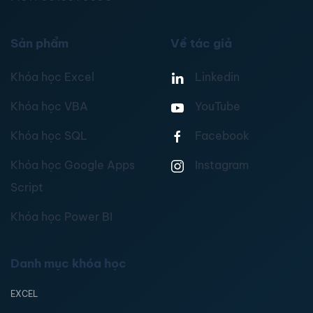
Sản phẩm
Về tác giả
Khóa học Excel
Linkedin
Khóa học VBA
YouTube
Khóa học SQL
Facebook
Khóa học Google Apps
Instagram
Script
Khóa học Power BI
Danh mục khóa học
EXCEL