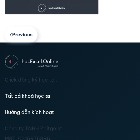
Previous
Click đăng ký học tại:
Tất cả khoá học
📖
Hướng dẫn kích hoạt
Công ty TNHH Zeitgeist
MST:
0315976395