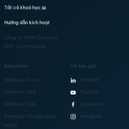
Tất cả khoá học
📖
Hướng dẫn kích hoạt
Công ty TNHH Zeitgeist
MST:
0315976395
Sản phẩm
Về tác giả
Khóa học Excel
Linkedin
Khóa học VBA
YouTube
Khóa học SQL
Facebook
Khóa học Google Apps
Instagram
Script