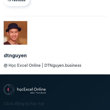
dtnguyen
@ Học Excel Online | DTNguyen.business
Click đăng ký học tại: