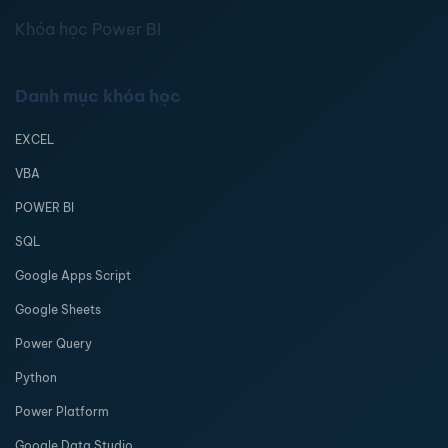
Khóa học Power BI
Danh mục khóa học
EXCEL
VBA
POWER BI
SQL
Google Apps Script
Google Sheets
Power Query
Python
Power Platform
Google Data Studio