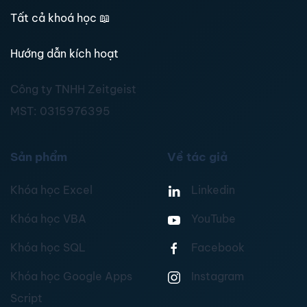
Tất cả khoá học
📖
Hướng dẫn kích hoạt
Công ty TNHH Zeitgeist
MST:
0315976395
Sản phẩm
Về tác giả
Khóa học Excel
Linkedin
Khóa học VBA
YouTube
Khóa học SQL
Facebook
Khóa học Google Apps
Instagram
Script