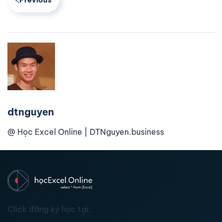
dtnguyen
@ Học Excel Online | DTNguyen.business
Click đăng ký học tại: