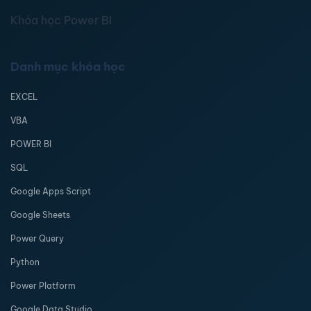
Khóa học Power BI
Danh mục khóa học
EXCEL
VBA
POWER BI
SQL
Google Apps Script
Google Sheets
Power Query
Python
Power Platform
Google Data Studio