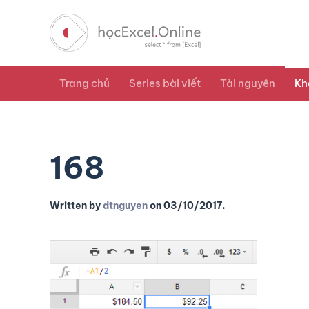
Trang chủ
Series bài viết
Tài nguyên
Kh
168
Written by
dtnguyen
on
03/10/2017
.