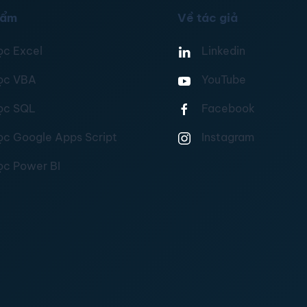
hẩm
Về tác giả
ọc Excel
Linkedin
ọc VBA
YouTube
ọc SQL
Facebook
ọc Google Apps Script
Instagram
ọc Power BI