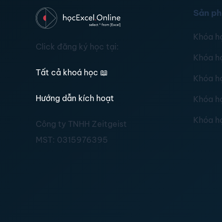
Sản p
Khóa h
Click đăng ký học tại:
Khóa h
Tất cả khoá học
📖
Khóa h
Hướng dẫn kích hoạt
Khóa h
Khóa h
Công ty TNHH Zeitgeist
MST:
0315976395