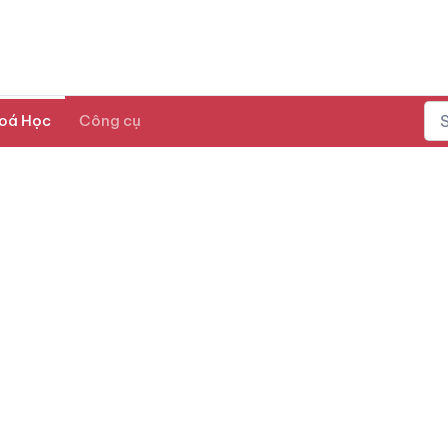
oá Học
Công cụ