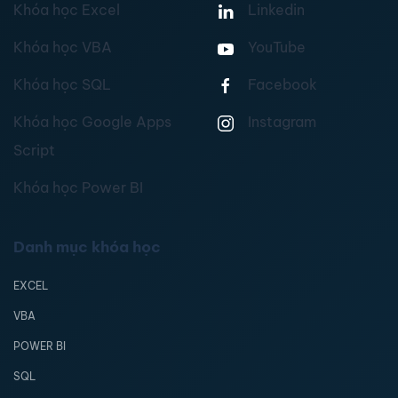
Khóa học Excel
Linkedin
Khóa học VBA
YouTube
Khóa học SQL
Facebook
Khóa học Google Apps
Instagram
Script
Khóa học Power BI
Danh mục khóa học
EXCEL
VBA
POWER BI
SQL