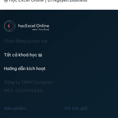
@ Học Excel Online | DTNguyen.business
Click đăng ký học tại:
Tất cả khoá học
📖
Hướng dẫn kích hoạt
Công ty TNHH Zeitgeist
MST:
0315976395
Sản phẩm
Về tác giả