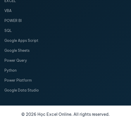
EXCEL
VBA
POWER BI
SQL
Google Apps Script
Google Sheets
Power Query
Python
Power Platform
Google Data Studio
©
2026
Học Excel Online. All rights reserved.