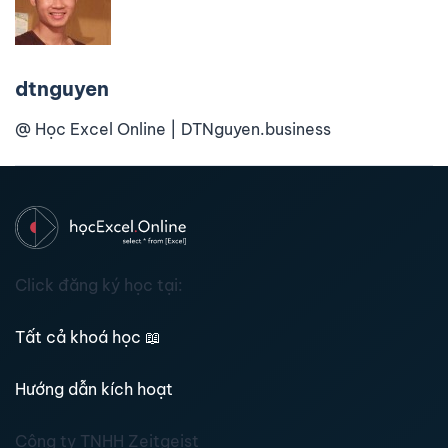
dtnguyen
@ Học Excel Online | DTNguyen.business
Click đăng ký học tại:
Tất cả khoá học
📖
Hướng dẫn kích hoạt
Công ty TNHH Zeitgeist