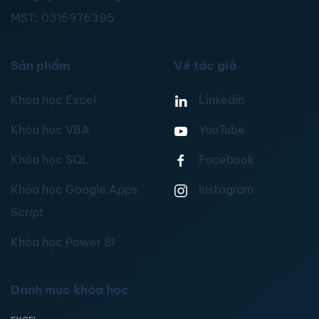
MST:
0315976395
Sản phẩm
Về tác giả
Khóa học Excel
Linkedin
Khóa học VBA
YouTube
Khóa học SQL
Facebook
Khóa học Google Apps
Instagram
Script
Khóa học Power BI
Danh mục khóa học