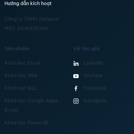
Hướng dẫn kích hoạt
Công ty TNHH Zeitgeist
MST:
0315976395
Sản phẩm
Về tác giả
Khóa học Excel
Linkedin
Khóa học VBA
YouTube
Khóa học SQL
Facebook
Khóa học Google Apps
Instagram
Script
Khóa học Power BI