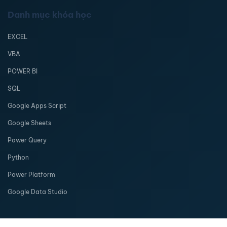
Danh mục khóa học
EXCEL
VBA
POWER BI
SQL
Google Apps Script
Google Sheets
Power Query
Python
Power Platform
Google Data Studio