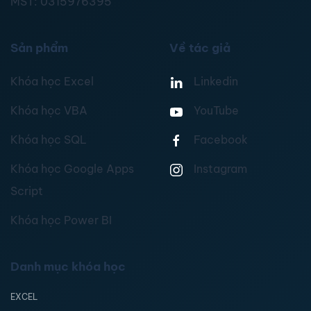
MST:
0315976395
Sản phẩm
Về tác giả
Khóa học Excel
Linkedin
Khóa học VBA
YouTube
Khóa học SQL
Facebook
Khóa học Google Apps
Instagram
Script
Khóa học Power BI
Danh mục khóa học
EXCEL