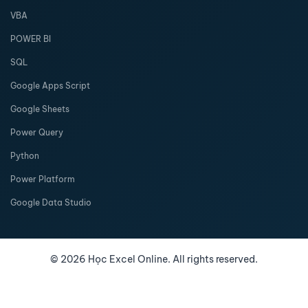
VBA
POWER BI
SQL
Google Apps Script
Google Sheets
Power Query
Python
Power Platform
Google Data Studio
©
2026
Học Excel Online. All rights reserved.