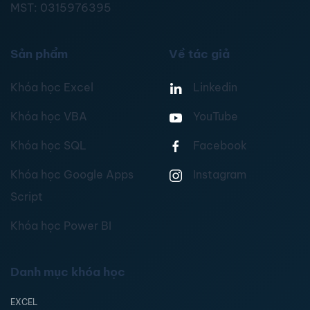
MST:
0315976395
Sản phẩm
Về tác giả
Khóa học Excel
Linkedin
Khóa học VBA
YouTube
Khóa học SQL
Facebook
Khóa học Google Apps
Instagram
Script
Khóa học Power BI
Danh mục khóa học
EXCEL