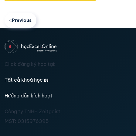
Previous
Click đăng ký học tại:
Tất cả khoá học
📖
Hướng dẫn kích hoạt
Công ty TNHH Zeitgeist
MST:
0315976395