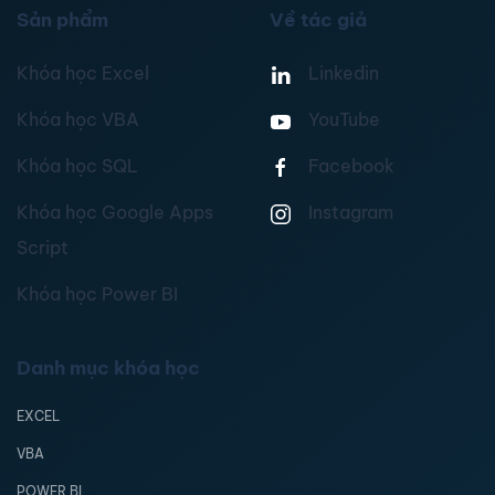
Sản phẩm
Về tác giả
Khóa học Excel
Linkedin
Khóa học VBA
YouTube
Khóa học SQL
Facebook
Khóa học Google Apps
Instagram
Script
Khóa học Power BI
Danh mục khóa học
EXCEL
VBA
POWER BI