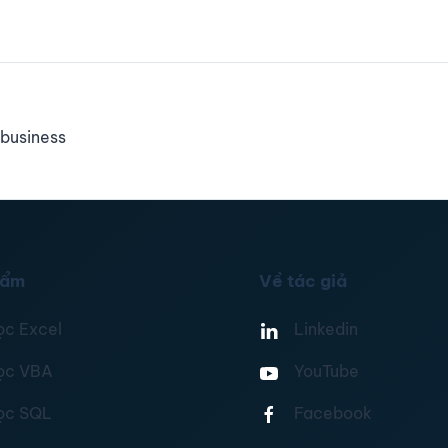
business
hẩm
Về tác giả
ọc Excel
Linkedin
ọc VBA
YouTube
ọc SQL
Facebook