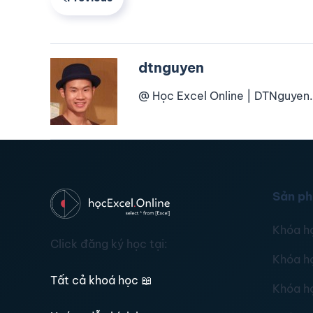
dtnguyen
@ Học Excel Online | DTNguyen.
Sản p
Khóa h
Click đăng ký học tại:
Khóa h
Tất cả khoá học
📖
Khóa h