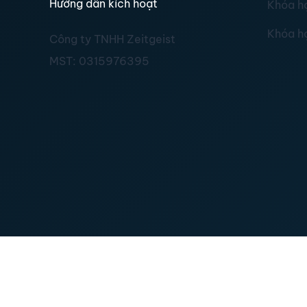
Hướng dẫn kích hoạt
Khóa h
Khóa h
Công ty TNHH Zeitgeist
MST:
0315976395