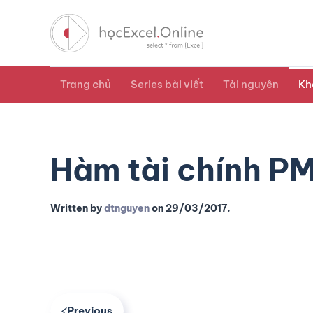
Trang chủ
Series bài viết
Tài nguyên
Kh
Hàm tài chính P
Written by
dtnguyen
on
29/03/2017
.
Previous