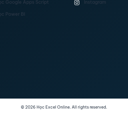
ọc Google Apps Script
Instagram
ọc Power BI
©
2026
Học Excel Online. All rights reserved.